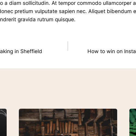
leo a diam sollicitudin. At tempor commodo ullamcorper 
donec pretium vulputate sapien nec. Aliquet bibendum en
endrerit gravida rutrum quisque.
on
king in Sheffield
How to win on Insta