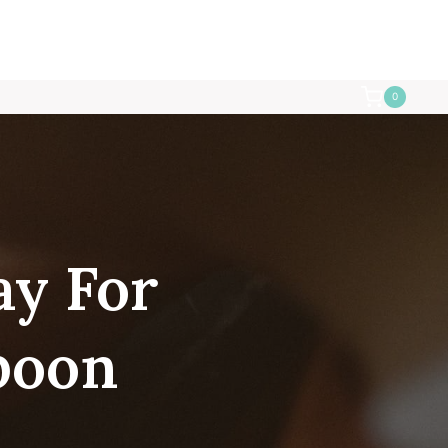
0
ay For
poon