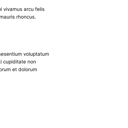
ui vivamus arcu felis
 mauris rhoncus.
raesentium voluptatum
i cupiditate non
aborum et dolorum