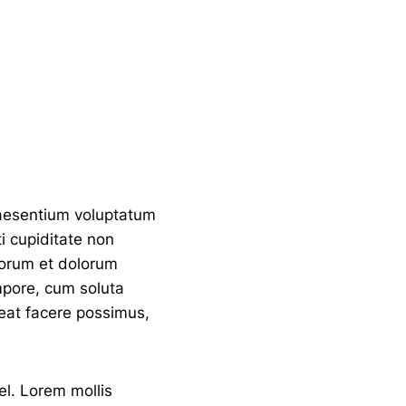
raesentium voluptatum
i cupiditate non
aborum et dolorum
mpore, cum soluta
eat facere possimus,
el. Lorem mollis