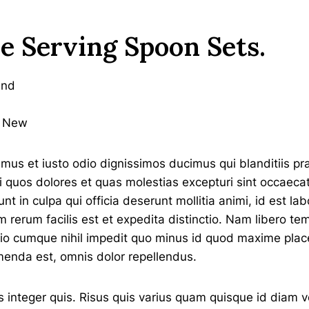
 Serving Spoon Sets
.
ind
g New
amus et iusto odio dignissimos ducimus qui blanditiis p
ti quos dolores et quas molestias excepturi sint occaecat
unt in culpa qui officia deserunt mollitia animi, id est l
 rerum facilis est et expedita distinctio. Nam libero te
ptio cumque nihil impedit quo minus id quod maxime plac
enda est, omnis dolor repellendus.
s integer quis. Risus quis varius quam quisque id diam v