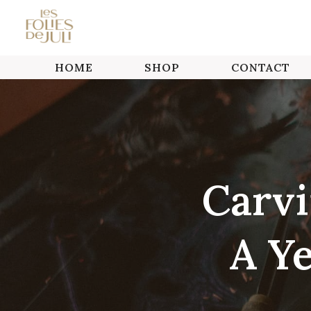
Skip
to
content
HOME
SHOP
CONTACT
Carvi
A Y