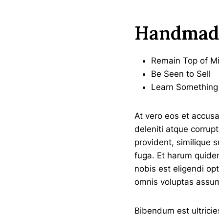
Handmade
Remain Top of M
Be Seen to Sell
Learn Somethin
At vero eos et accus
deleniti atque corrup
provident, similique s
fuga. Et harum quidem
nobis est eligendi o
omnis voluptas assum
Bibendum est ultricie