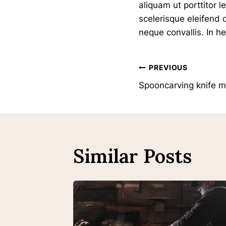
aliquam ut porttitor 
scelerisque eleifend 
neque convallis. In h
Navigati
PREVIOUS
Spooncarving knife ma
De
L’article
Similar Posts