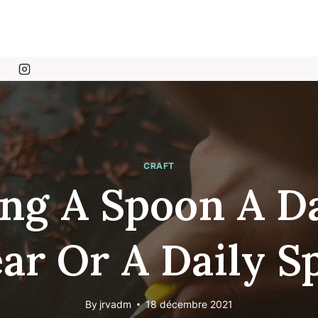
CRAFT
ng A Spoon A D
ear Or A Daily S
By
jrvadm
18 décembre 2021