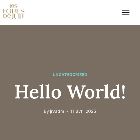
Skip
to
content
UNCATEGORIZED
Hello World!
By
jrvadm
11 avril 2025